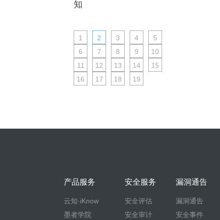
知
1
2
3
4
5
6
7
8
9
10
11
12
13
14
15
16
17
18
19
产品服务
安全服务
漏洞通告
云知·iKnow
安全评估
漏洞通告
墨者学院
安全审计
安全事件