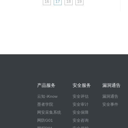
16
17
18
19
产品服务
安全服务
漏洞通告
云知·iKnow
安全评估
漏洞通告
墨者学院
安全审计
安全事件
网安采集系统
安全保障
网防G01
安全咨询