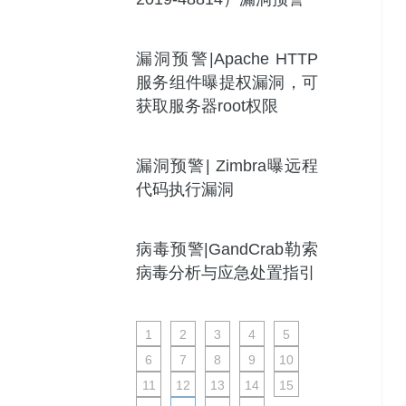
漏洞预警|Apache HTTP
服务组件曝提权漏洞，可
获取服务器root权限
漏洞预警| Zimbra曝远程
代码执行漏洞
病毒预警|GandCrab勒索
病毒分析与应急处置指引
1
2
3
4
5
6
7
8
9
10
11
12
13
14
15