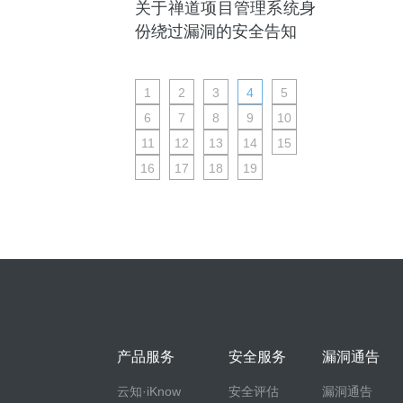
关于禅道项目管理系统身
份绕过漏洞的安全告知
1
2
3
4
5
6
7
8
9
10
11
12
13
14
15
16
17
18
19
产品服务
安全服务
漏洞通告
云知·iKnow
安全评估
漏洞通告