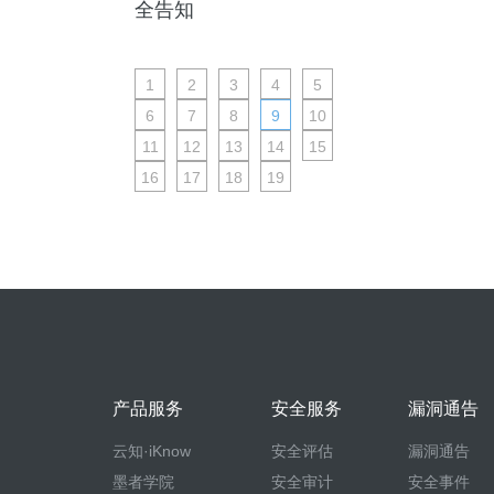
全告知
1
2
3
4
5
6
7
8
9
10
11
12
13
14
15
16
17
18
19
产品服务
安全服务
漏洞通告
云知·iKnow
安全评估
漏洞通告
墨者学院
安全审计
安全事件